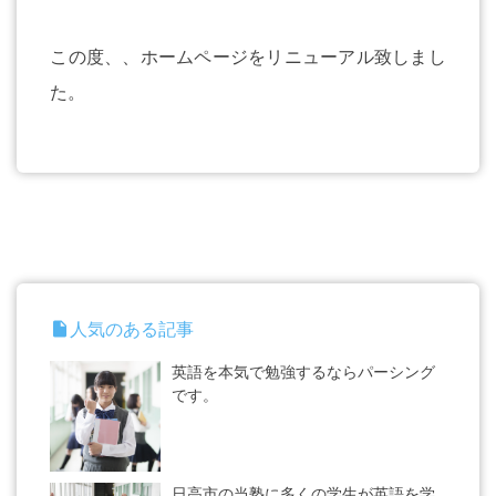
この度、、ホームページをリニューアル致しまし
た。
insert_drive_file
人気のある記事
英語を本気で勉強するならパーシング
です。
日高市の当塾に多くの学生が英語を学